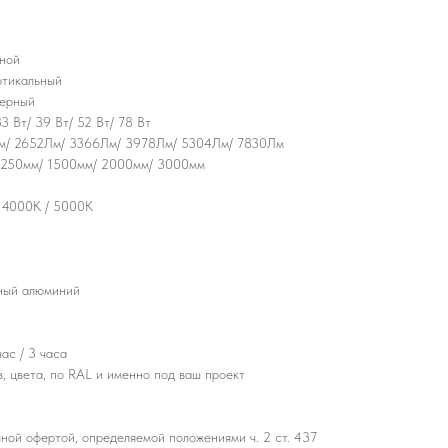
ной
ртикальный
Черный
33 Вт/ 39 Вт/ 52 Вт/ 78 Вт
м/ 2652Лм/ 3366Лм/ 3978Лм/ 5304Лм/ 7830Лм
1250мм/ 1500мм/ 2000мм/ 3000мм
 4000К / 5000К
ный алюминий
ас / 3 часа
, цвета, по RAL и именно под ваш проект
ной офертой, определяемой положениями ч. 2 ст. 437