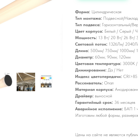
Форма:
Цилиндрическая
Тип монтажа:
Подвесной/Наклад
Тип подвеса:
Горизонтальный/Ве
Цвет корпуса:
Белый / Серый / 
Мощность:
13 Вт/ 20 Вт/ 26 Вт/ 
Световой поток:
1326Лм/ 2040Л
Длина:
500мм/ 750мм/ 1000мм/ 
Диаметр:
60мм; 90мм; 120мм
Цветовая температура:
3000К /
Диммирование:
Да / Нет
Индекс цветопередачи:
CRI>85
Рассеиватель:
Опал
Материал корпуса:
Анодирован
Драйвер:
выносной
Гарантийный срок:
36 месяцев
Аварийное исполнение:
БАП 1 ч
Изготовим любой формы, размеров
Цены на сайте не являются публич