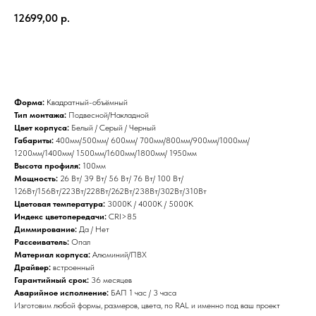
12699,00
р.
Добавить к заявке
Форма:
Квадратный-объёмный
Тип монтажа:
Подвесной/Накладной
Цвет корпуса:
Белый / Серый / Черный
Габариты:
400мм/500мм/ 600мм/ 700мм/800мм/900мм/1000мм/
1200мм/1400мм/ 1500мм/1600мм/1800мм/ 1950мм
Высота профиля:
100мм
Мощность:
26 Вт/ 39 Вт/ 56 Вт/ 76 Вт/ 100 Вт/
126Вт/156Вт/223Вт/228Вт/262Вт/238Вт/302Вт/310Вт
Цветовая температура:
3000К / 4000К / 5000К
Индекс цветопередачи:
CRI>85
Диммирование:
Да / Нет
Рассеиватель:
Опал
Материал корпуса:
Алюминий/ПВХ
Драйвер:
встроенный
Гарантийный срок:
36 месяцев
Аварийное исполнение:
БАП 1 час / 3 часа
Изготовим любой формы, размеров, цвета, по RAL и именно под ваш проект